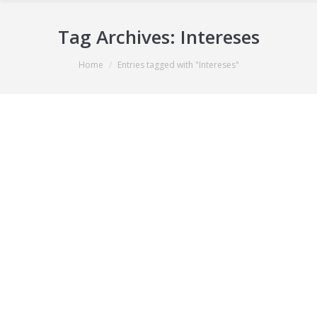
Tag Archives:
Intereses
You are here:
Home
Entries tagged with "Intereses"
Intereses de demora civiles y su
reconocimiento en la jurisdicción
social
Durante muchas décadas nuestros tribunales aplicaron
el principio “in illiquidis non fit mora” con carácter
automático, negando, por lo tanto, el incremento
conforme al interés de demora de aquellas cantidades
indeterminadas que requiriesen de un procedimiento
judicial para su determinación. De esta manera, las