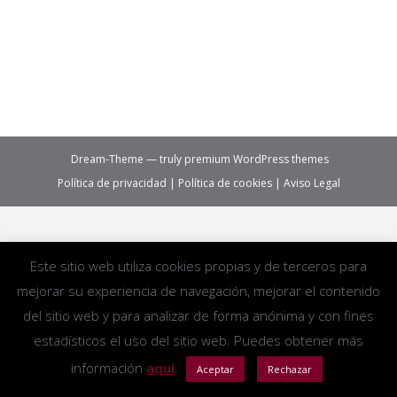
sentencias en las que se condenase al deudor a
satisfacer una…
Sin categoría
By
EJBC
Dream-Theme — truly
premium WordPress themes
Política de privacidad
|
Política de cookies
|
Aviso Legal
Este sitio web utiliza cookies propias y de terceros para
mejorar su experiencia de navegación, mejorar el contenido
del sitio web y para analizar de forma anónima y con fines
estadísticos el uso del sitio web. Puedes obtener más
información
aquí
.
Aceptar
Rechazar