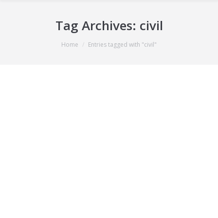
Tag Archives:
civil
You are here:
Home
Entries tagged with "civil"
Intereses de demora civiles y su
reconocimiento en la jurisdicción
social
Durante muchas décadas nuestros tribunales aplicaron
el principio “in illiquidis non fit mora” con carácter
automático, negando, por lo tanto, el incremento
conforme al interés de demora de aquellas cantidades
indeterminadas que requiriesen de un procedimiento
judicial para su determinación. De esta manera, las