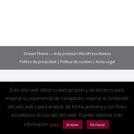
sentencias en las que se condenase al deudor a
satisfacer una…
Sin categoría
By
EJBC
Dream-Theme — truly
premium WordPress themes
Política de privacidad
|
Política de cookies
|
Aviso Legal
Este sitio web utiliza cookies propias y de terceros para
mejorar su experiencia de navegación, mejorar el contenido
del sitio web y para analizar de forma anónima y con fines
estadísticos el uso del sitio web. Puedes obtener más
información
aquí
.
Aceptar
Rechazar