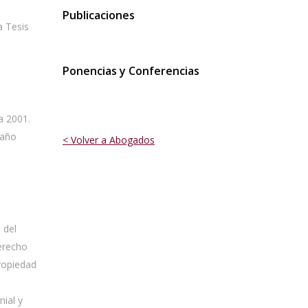
Publicaciones
a Tesis
Ponencias y Conferencias
a 2001.
 año
< Volver a Abogados
 del
derecho
propiedad
ial y