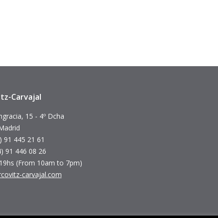
tz-Carvajal
ngracia, 15 - 4º Dcha
Madrid
4) 91 445 21 61
4) 91 446 08 26
 19hs (From 10am to 7pm)
covitz-carvajal.com
anos en: