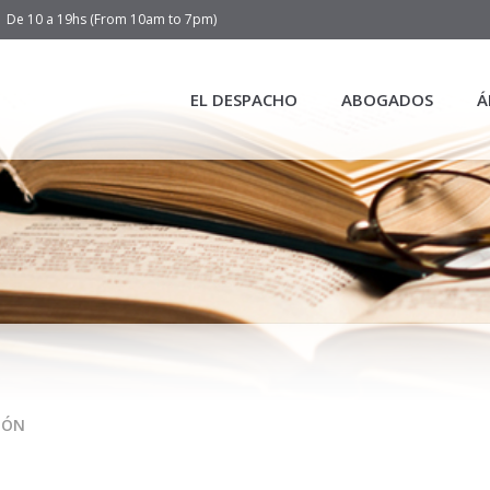
De 10 a 19hs (From 10am to 7pm)
EL DESPACHO
ABOGADOS
Á
IÓN