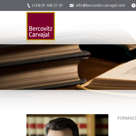
(+34) 91 445 21 61
info@bercovitz-carvajal.com
You are here:
FORMAC