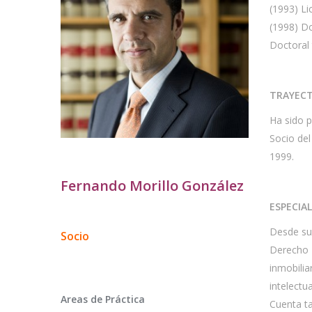
(1993) L
(1998) Do
Doctoral 
TRAYECT
Ha sido p
Socio del
1999.
Fernando Morillo González
ESPECIA
Desde su 
Socio
Derecho P
inmobilia
intelectu
Areas de Práctica
Cuenta ta