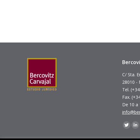
Bercovi
C/ Sta. E
28010 - 
Tel. (+3
Fax. (+3
De 10 a
info@ber
Encuéntr