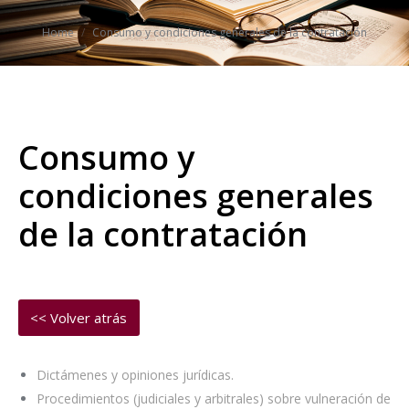
You are here:
Home
Consumo y condiciones generales de la contratación
Consumo y
condiciones generales
de la contratación
Dictámenes y opiniones jurídicas.
Procedimientos (judiciales y arbitrales) sobre vulneración de