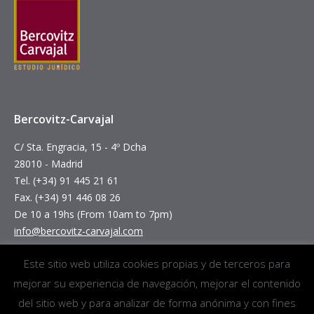
Bercovitz-Carvajal
C/ Sta. Engracia, 15 - 4º Dcha
28010 - Madrid
Tel. (+34) 91 445 21 61
Fax. (+34) 91 446 08 26
De 10 a 19hs (From 10am to 7pm)
info@bercovitz-carvajal.com
Encuéntranos en:
Este sitio web utiliza cookies propias y de terceros para
mejorar su experiencia de navegación, mejorar el contenido
del sitio web y para analizar de forma anónima y con fines